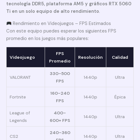
tecnología DDR5, plataforma AM5 y gráficos RTX 5060
Ti en un solo equipo de alto rendimiento
.
Rendimiento en Videojuegos – FPS Estimados
Con este equipo puedes esperar los siguientes FPS
promedio en los juegos más populares:
FPS
Videojuego
Resolución
Calidad
Promedio
330–500
VALORANT
1440p
Ultra
FPS
160–240
Fortnite
1440p
Épica
FPS
League of
400–
1440p
Ultra
Legends
600+ FPS
240–360
CS2
1440p
Ultra