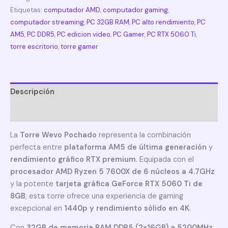
Etiquetas:
computador AMD
,
computador gaming
,
computador streaming
,
PC 32GB RAM
,
PC alto rendimiento
,
PC
AM5
,
PC DDR5
,
PC edicion video
,
PC Gamer
,
PC RTX 5060 Ti
,
torre escritorio
,
torre gamer
Descripción
Información adicional
La
Torre Wevo Pochado
representa la combinación
perfecta entre
plataforma AM5 de última generación
y
rendimiento gráfico RTX premium
. Equipada con el
procesador AMD Ryzen 5 7600X de 6 núcleos a 4.7GHz
y la potente
tarjeta gráfica GeForce RTX 5060 Ti de
8GB
, esta torre ofrece una experiencia de gaming
excepcional en
1440p y rendimiento sólido en 4K
.
Con
32GB de memoria RAM DDR5 (2x16GB) a 5200MHz
,