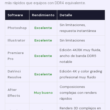
más rápidos que equipos con DDR4 equivalente.
Software
Rendimiento
Detalle
Sin limitaciones,
Photoshop
Excelente
respuesta instantánea
Illustrator
Excelente
Sin limitaciones
Edición 4K/6K muy fluida,
Premiere
Excelente
ancho de banda DDR5
Pro
notable
DaVinci
Edición 4K y color grading
Excelente
Resolve
profesional muy fluido
Composiciones
After
Muy bueno
complejas con renders
Effects
rápidos
Renders 3D complejos en