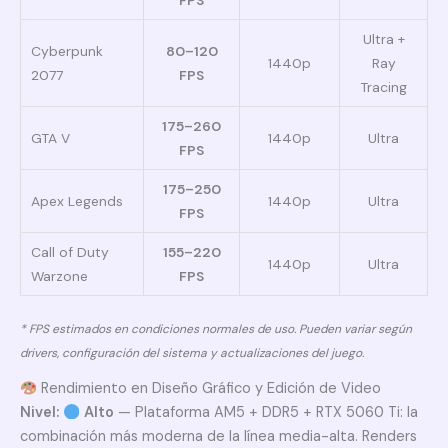
FPS
Ultra +
Cyberpunk
80–120
1440p
Ray
2077
FPS
Tracing
175–260
GTA V
1440p
Ultra
FPS
175–250
Apex Legends
1440p
Ultra
FPS
Call of Duty
155–220
1440p
Ultra
Warzone
FPS
* FPS estimados en condiciones normales de uso. Pueden variar según
drivers, configuración del sistema y actualizaciones del juego.
Rendimiento en Diseño Gráfico y Edición de Video
Nivel:
Alto
— Plataforma AM5 + DDR5 + RTX 5060 Ti: la
combinación más moderna de la línea media-alta. Renders