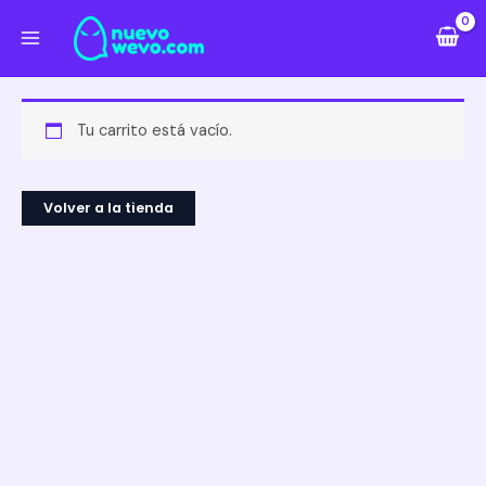
Ir
al
contenido
Tu carrito está vacío.
Volver a la tienda